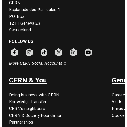
CERN
Esplanade des Particules 1
P.O. Box
1211 Geneva 23
Switzerland
FOLLOW US
Follow CERN on facebook
Follow CERN on instagram
Follow CERN on tiktok
Follow CERN on x
Follow CERN on linkedin
Follow CERN on youtu
More CERN Social Accounts
CERN & You
Gene
Doing business with CERN
Careers
Knowledge transfer
Visits
CERN’s neighbours
Privacy 
CERN & Society Foundation
Cookie
Partnerships