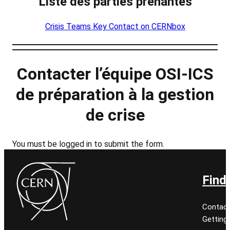
Liste des parties prenantes
Crisis Teams Key Contact on CERNbox
Contacter l’équipe OSI-ICS
de préparation à la gestion
de crise
You must be logged in to submit the form.
Find
Contact
Getting