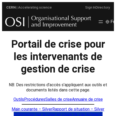
Aller
CERN
| Accelerating science
Sign In
Directory
au
contenu
Fr
Portail de crise pour
les intervenants de
gestion de crise
NB: Des restrictions d’accès s’appliquent aux outils et
documents listés dans cette page.
Outils
Procédures
Salles de crise
Annuaire de crise
Main courante – Silver
Rapport de situation – Silver
Information sur la crise en cours (le cas échéant)