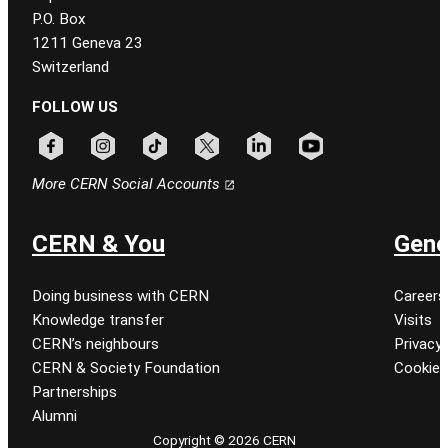
P.O. Box
1211 Geneva 23
Switzerland
FOLLOW US
Follow CERN on facebook
Follow CERN on instagram
Follow CERN on tiktok
Follow CERN on x
Follow CERN on linkedin
Follow CERN on youtu
More CERN Social Accounts
CERN & You
Gene
Doing business with CERN
Careers
Knowledge transfer
Visits
CERN’s neighbours
Privacy 
CERN & Society Foundation
Cookie
Partnerships
Alumni
Copyright © 2026 CERN