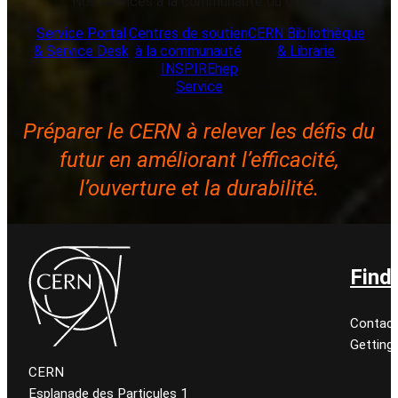
Nos services à la communauté du CERN :
Service Portal
Centres de soutien
CERN Bibliothèque
& Service Desk
à la communauté
& Librarie
INSPIREhep
Service
Préparer le CERN à relever les défis du
futur en améliorant l’efficacité,
l’ouverture et la durabilité.
Find
Contact
Getting
CERN
Esplanade des Particules 1